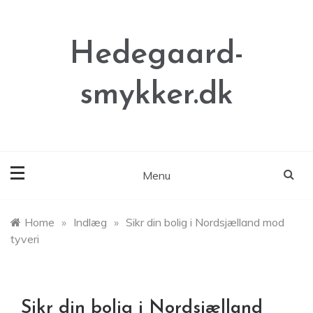
Skip
to
content
Hedegaard-
smykker.dk
Menu
Home
»
Indlæg
»
Sikr din bolig i Nordsjælland mod
tyveri
Sikr din bolig i Nordsjælland