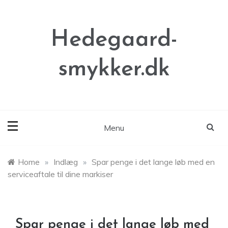
Skip
to
content
Hedegaard-
smykker.dk
Menu
Home
»
Indlæg
»
Spar penge i det lange løb med en
serviceaftale til dine markiser
Spar penge i det lange løb med