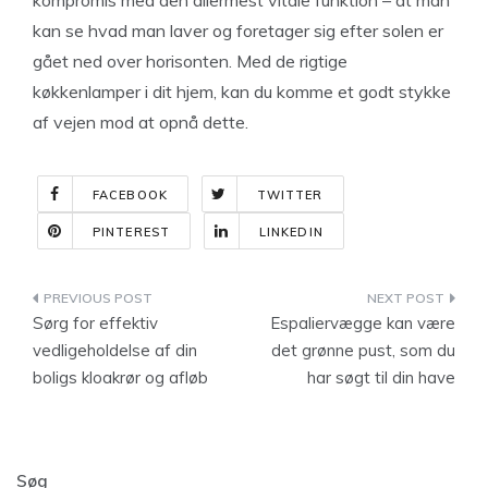
kompromis med den allermest vitale funktion – at man
kan se hvad man laver og foretager sig efter solen er
gået ned over horisonten. Med de rigtige
køkkenlamper i dit hjem, kan du komme et godt stykke
af vejen mod at opnå dette.
FACEBOOK
TWITTER
PINTEREST
LINKEDIN
Indlægsnavigation
Sørg for effektiv
Espaliervægge kan være
vedligeholdelse af din
det grønne pust, som du
boligs kloakrør og afløb
har søgt til din have
Søg